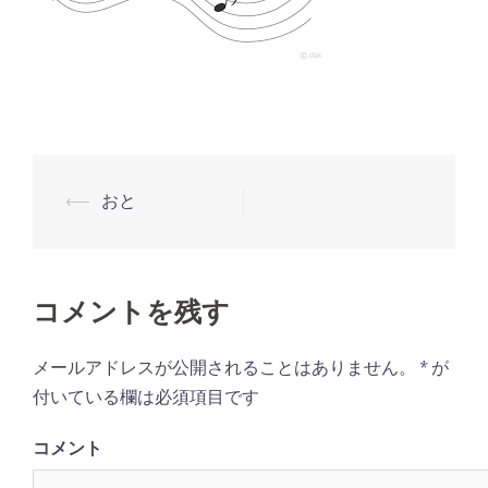
⟵
おと
投
稿
ナ
ビ
コメントを残す
ゲ
メールアドレスが公開されることはありません。
*
が
ー
付いている欄は必須項目です
シ
ョ
コメント
ン