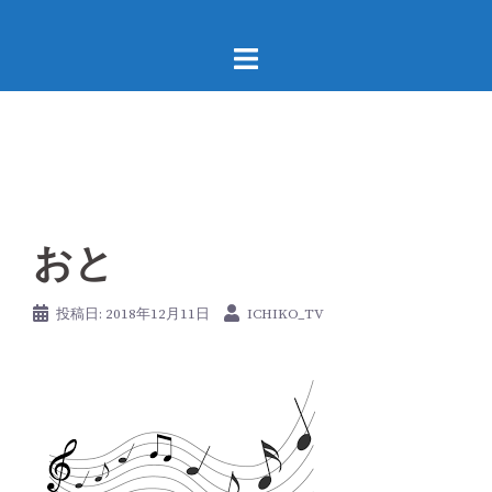
コ
ン
テ
ン
ツ
へ
ス
キ
ッ
おと
プ
投稿日:
2018年12月11日
ICHIKO_TV