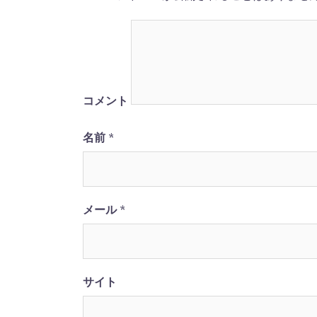
ゲ
ー
シ
コメント
ョ
名前
*
ン
メール
*
サイト