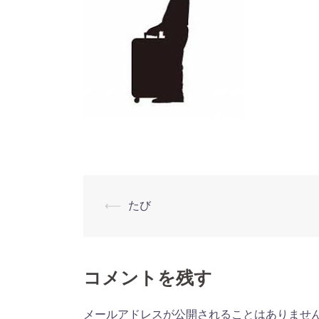
⟵
たび
投
稿
ナ
コメントを残す
ビ
メールアドレスが公開されることはありませ