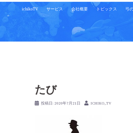
コ
ichikoTV
サービス
会社概要
トピックス
弓
ン
テ
ン
ツ
へ
ス
キ
ッ
プ
たび
投稿日:
2020年7月21日
ICHIKO_TV