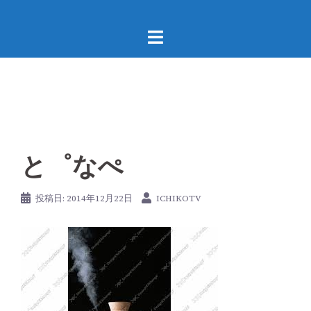
コ
ン
テ
ン
ツ
へ
ス
キ
ッ
と゜なぺ
プ
投稿日:
2014年12月22日
ICHIKOTV