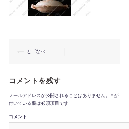
⟵
と゜なぺ
投
稿
ナ
ビ
コメントを残す
ゲ
メールアドレスが公開されることはありません。
*
が
ー
付いている欄は必須項目です
シ
ョ
コメント
ン