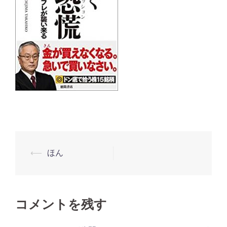
⟵
ほん
投
稿
ナ
ビ
コメントを残す
ゲ