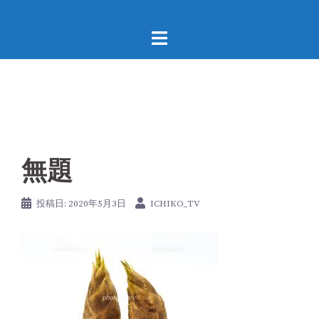
コ
ン
テ
ン
ツ
へ
ス
キ
ッ
無題
プ
投稿日:
2020年5月3日
ICHIKO_TV