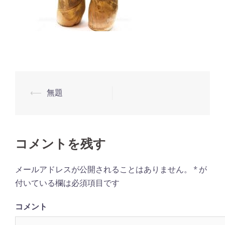
⟵
無題
投
稿
ナ
ビ
コメントを残す
ゲ
メールアドレスが公開されることはありません。
*
が
ー
付いている欄は必須項目です
シ
ョ
コメント
ン