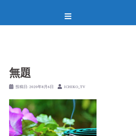
コ
ン
テ
ン
ツ
へ
ス
キ
ッ
無題
プ
投稿日:
2020年8月6日
ICHIKO_TV