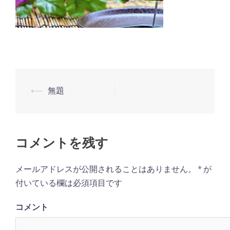
⟵
無題
投
稿
ナ
ビ
コメントを残す
ゲ
メールアドレスが公開されることはありません。
*
が
ー
付いている欄は必須項目です
シ
ョ
コメント
ン