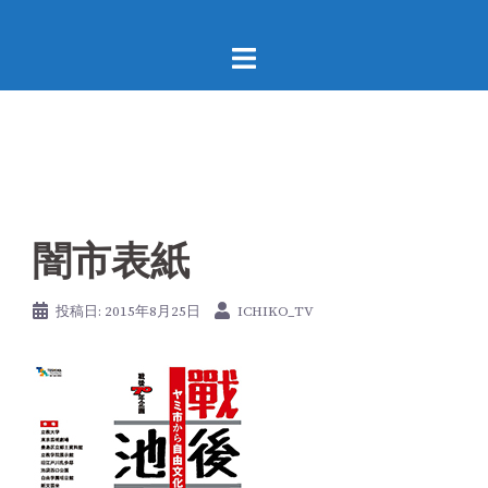
コ
ン
テ
ン
ツ
へ
ス
キ
ッ
闇市表紙
プ
投稿日:
2015年8月25日
ICHIKO_TV