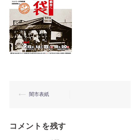
⟵
闇市表紙
投
稿
ナ
ビ
コメントを残す
ゲ