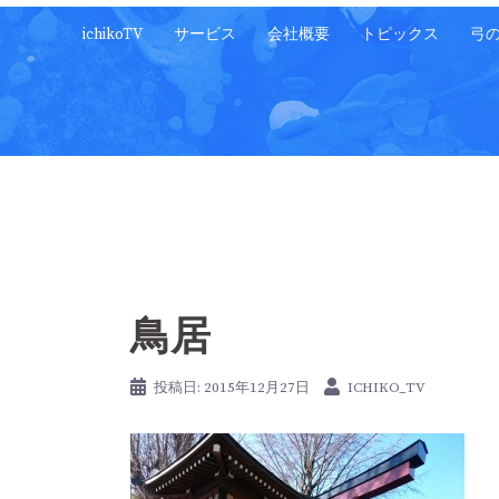
コ
ichikoTV
サービス
会社概要
トピックス
弓
ン
テ
ン
ツ
へ
ス
キ
ッ
プ
鳥居
投稿日:
2015年12月27日
ICHIKO_TV