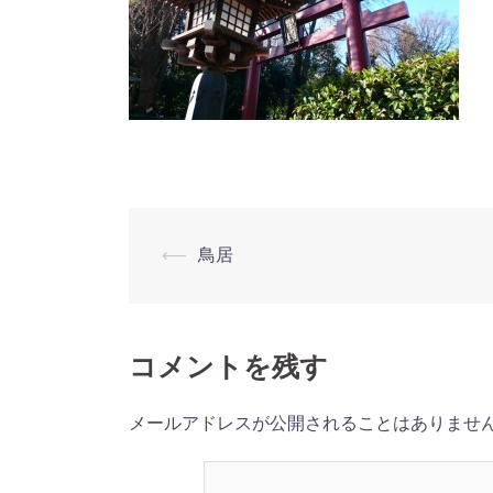
⟵
鳥居
投
稿
ナ
コメントを残す
ビ
メールアドレスが公開されることはありませ
ゲ