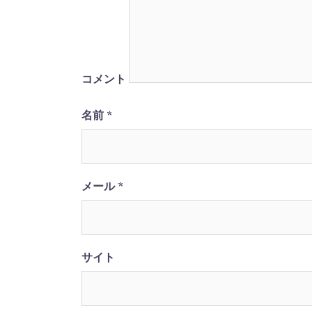
ゲ
ー
シ
コメント
ョ
名前
*
ン
メール
*
サイト