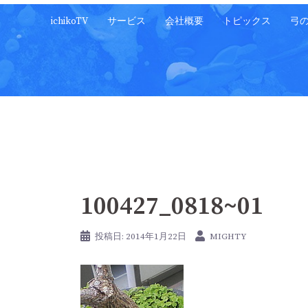
コ
ichikoTV
サービス
会社概要
トピックス
弓
ン
テ
ン
ツ
へ
ス
キ
ッ
プ
100427_0818~01
投稿日:
2014年1月22日
MIGHTY