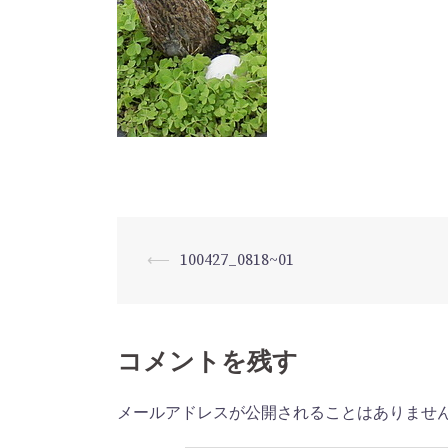
⟵
100427_0818~01
投
稿
ナ
コメントを残す
ビ
メールアドレスが公開されることはありませ