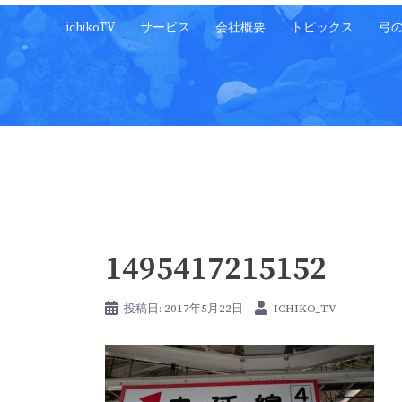
コ
ichikoTV
サービス
会社概要
トピックス
弓
ン
テ
ン
ツ
へ
ス
キ
ッ
プ
1495417215152
投稿日:
2017年5月22日
ICHIKO_TV