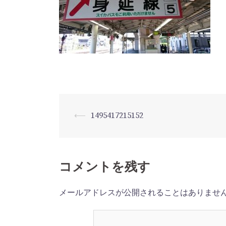
⟵
1495417215152
投
稿
ナ
コメントを残す
ビ
メールアドレスが公開されることはありませ
ゲ