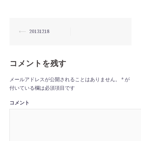
⟵
20131218
投
稿
ナ
ビ
コメントを残す
ゲ
メールアドレスが公開されることはありません。
*
が
ー
付いている欄は必須項目です
シ
ョ
コメント
ン