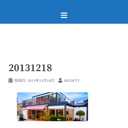
コ
ン
テ
ン
ツ
へ
ス
キ
20131218
ッ
プ
投稿日:
2013年12月18日
MIGHTY