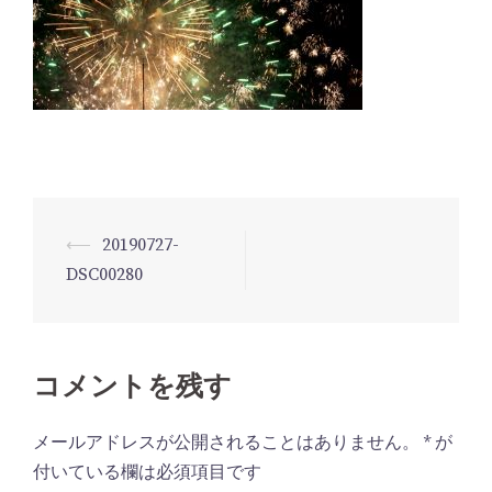
⟵
20190727-
投
DSC00280
稿
ナ
ビ
コメントを残す
ゲ
ー
メールアドレスが公開されることはありません。
*
が
シ
付いている欄は必須項目です
ョ