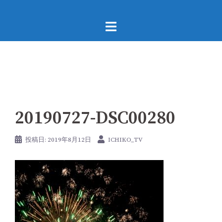
コ
ン
テ
ン
ツ
へ
ス
キ
20190727-DSC00280
ッ
プ
投稿日:
2019年8月12日
ICHIKO_TV