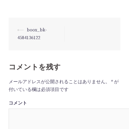
⟵
boox_bk-
投
4584136122
稿
ナ
ビ
コメントを残す
ゲ
ー
メールアドレスが公開されることはありません。
*
が
シ
付いている欄は必須項目です
ョ
ン
コメント