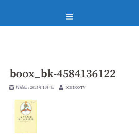
コ
ン
テ
ン
ツ
へ
ス
キ
boox_bk-4584136122
ッ
プ
投稿日:
2015年1月4日
ICHIKOTV