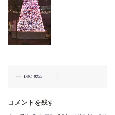
⟵
DSC_0255
投
稿
ナ
ビ
コメントを残す
ゲ