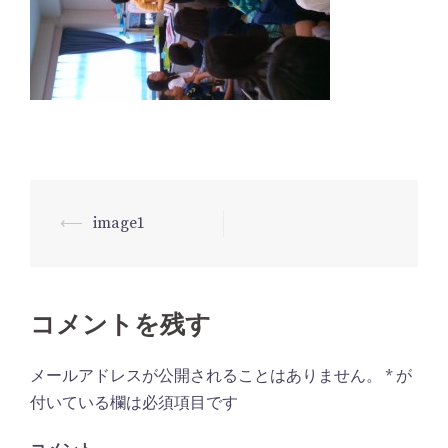
⟵
image1
投
稿
ナ
ビ
コメントを残す
ゲ
メールアドレスが公開されることはありません。
*
が
ー
付いている欄は必須項目です
シ
ョ