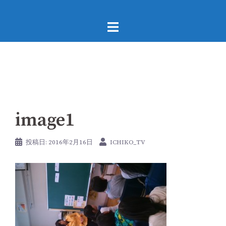
コ
ン
テ
ン
ツ
へ
ス
キ
image1
ッ
プ
投稿日:
2016年2月16日
ICHIKO_TV