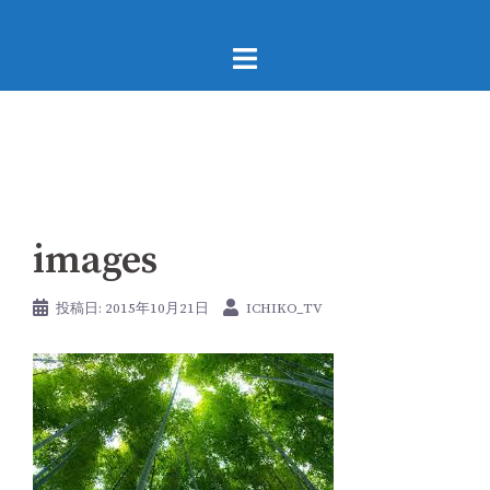
コ
ン
テ
ン
ツ
へ
ス
キ
images
ッ
プ
投稿日:
2015年10月21日
ICHIKO_TV