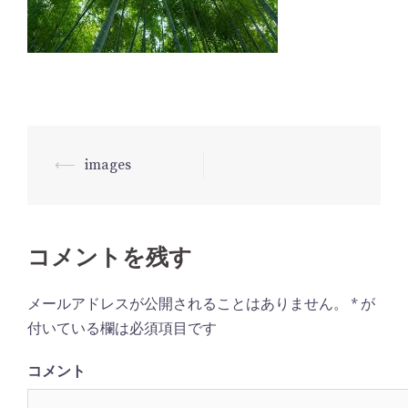
⟵
images
投
稿
ナ
ビ
コメントを残す
ゲ
メールアドレスが公開されることはありません。
*
が
ー
付いている欄は必須項目です
シ
ョ
コメント
ン