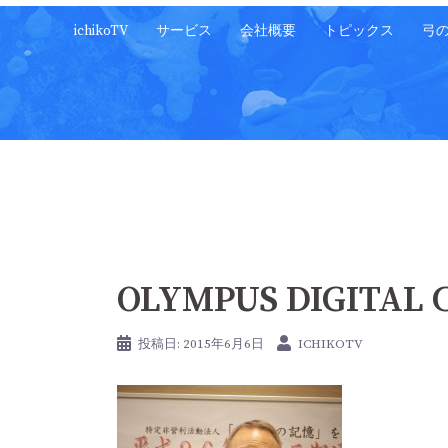
コ
ichikoTV
サービス
会社概要
トピックス
弓
ン
テ
ン
ツ
へ
ス
キ
ッ
プ
OLYMPUS DIGITAL
投稿日:
2015年6月6日
ICHIKOTV