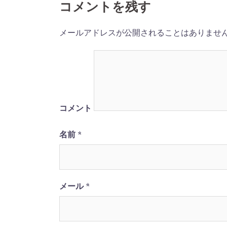
ナ
コメントを残す
ビ
メールアドレスが公開されることはありませ
ゲ
ー
シ
コメント
ョ
名前
*
ン
メール
*