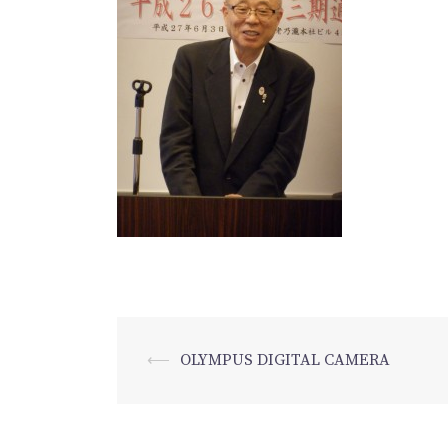
⟵
OLYMPUS DIGITAL CAMERA
投
稿