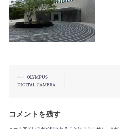
⟵
OLYMPUS
投
DIGITAL CAMERA
稿
ナ
ビ
コメントを残す
ゲ
ー