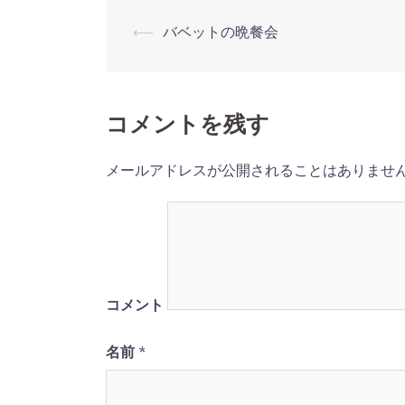
⟵
バベットの晩餐会
投
稿
ナ
コメントを残す
ビ
メールアドレスが公開されることはありませ
ゲ
ー
シ
コメント
ョ
名前
*
ン