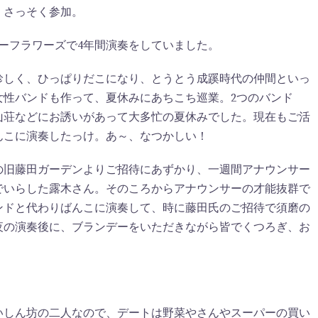
、さっそく参加。
ーフラワーズで4年間演奏をしていました。
珍しく、ひっぱりだこになり、とうとう成蹊時代の仲間といっ
女性バンドも作って、夏休みにあちこち巡業。2つのバンド
山荘などにお誘いがあって大多忙の夏休みでした。現在もご活
んこに演奏したっけ。あ～、なつかしい！
の旧藤田ガーデンよりご招待にあずかり、一週間アナウンサー
でいらした露木さん。そのころからアナウンサーの才能抜群で
ンドと代わりばんこに演奏して、時に藤田氏のご招待で須磨の
夜の演奏後に、ブランデーをいただきながら皆でくつろぎ、お
いしん坊の二人なので、デートは野菜やさんやスーパーの買い