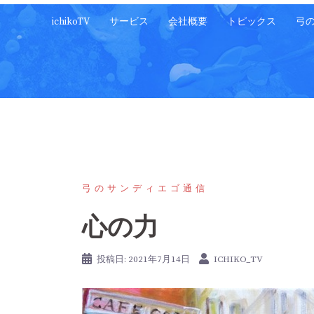
コ
ichikoTV
サービス
会社概要
トピックス
弓
ン
テ
ン
ツ
へ
ス
キ
ッ
プ
弓のサンディエゴ通信
心の力
投稿日:
2021年7月14日
ICHIKO_TV