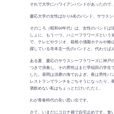
それで大学にハワイアンバンドがあったので
慶応大学の女性ばかり6名のバンド、サウスシ
そのころ（昭和60年代）は、女性のバンドは
しょに、もう一つ、ハニーフラワーズという
で、テレビやラジオ、箱根小涌園ホテルや椿
躍している寺本圭一氏のバンドと、代わりば
ある夏、慶応のサウスシーフラワーズに神戸
つきで演奏し、その男性はまだ早稲田の学生
した。昼間は須磨の海でおよぎ、夜は男性バ
レストランでランチをごちそうになったり、
酒飲めない私はちょっとだけいただく。
わが青春時代の良い思い出です。
さて、いまだにコロナ禍で自宅止めです。食