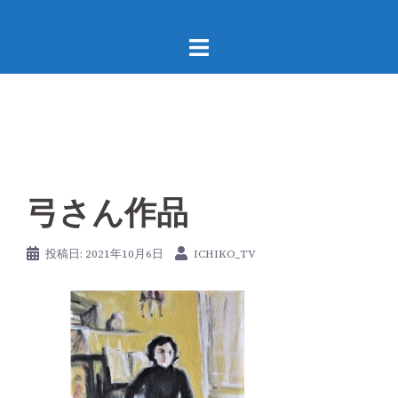
コ
ン
テ
ン
ツ
へ
ス
キ
ッ
弓さん作品
プ
投稿日:
2021年10月6日
ICHIKO_TV