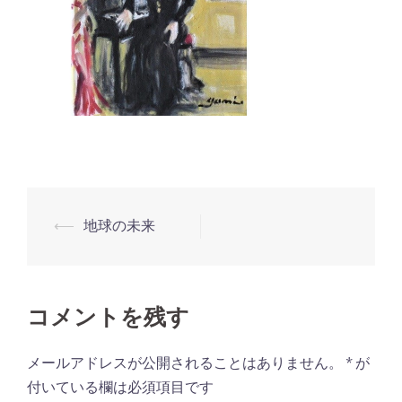
⟵
地球の未来
投
稿
ナ
ビ
コメントを残す
ゲ
メールアドレスが公開されることはありません。
*
が
ー
付いている欄は必須項目です
シ