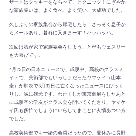
ザートはクッキーをならべて、ピクニック！にぎやか
な家族集いは、よく食べ、よく笑い、大成功でした。
久しぶりの家族集合から帰宅したら、さっそく息子か
らメールあり、暮れに又きまーす！ハッハッハ。
次回は我が家で家族宴会をしよう、と母もウェスリー
も大喜びです。
4月25日の日本ニュースで、成蹊中、高校のクラスメ
イトで、美術部でもいっしょだったヤマケイ（山本
圭）が肺炎で3月31日に亡くなったニュースにびっく
りし、誠に残念です。わたくしが東京個展をしたあと
に成蹊卒の学友がクラス会を開いてくださり、ヤマケ
イ氏も多忙でしょうにいらしてまことに友情あつい方
でした。
高校美術部でも一緒の会員だったので、夏休みに長野