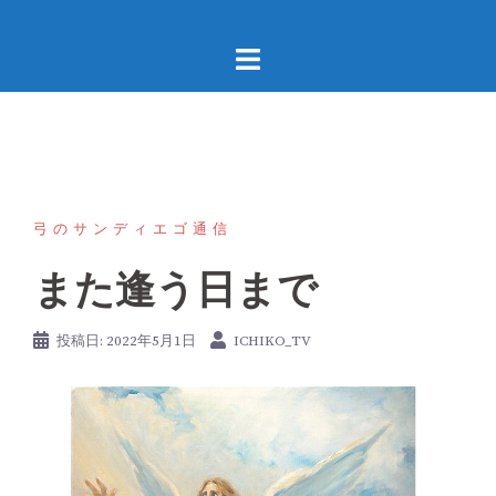
コ
ン
テ
ン
ツ
へ
ス
キ
弓のサンディエゴ通信
ッ
また逢う日まで
プ
投稿日:
2022年5月1日
ICHIKO_TV