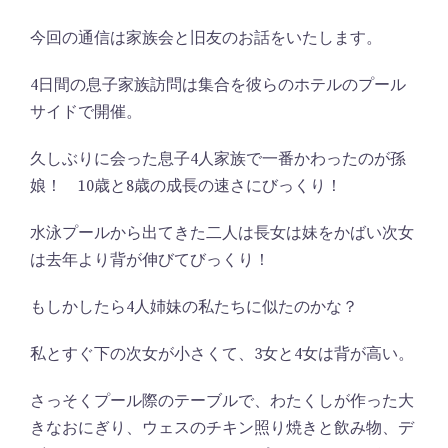
今回の通信は家族会と旧友のお話をいたします。
4日間の息子家族訪問は集合を彼らのホテルのプール
サイドで開催。
久しぶりに会った息子4人家族で一番かわったのが孫
娘！ 10歳と8歳の成長の速さにびっくり！
水泳プールから出てきた二人は長女は妹をかばい次女
は去年より背が伸びてびっくり！
もしかしたら4人姉妹の私たちに似たのかな？
私とすぐ下の次女が小さくて、3女と4女は背が高い。
さっそくプール際のテーブルで、わたくしが作った大
きなおにぎり、ウェスのチキン照り焼きと飲み物、デ