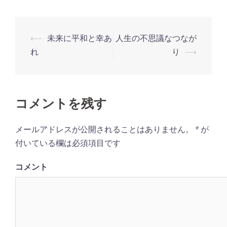
⟵
未来に平和と幸あ
人生の不思議なつなが
投
れ
り
⟶
稿
ナ
ビ
コメントを残す
ゲ
ー
メールアドレスが公開されることはありません。
*
が
シ
付いている欄は必須項目です
ョ
ン
コメント