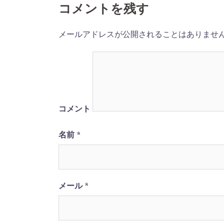
ナ
コメントを残す
ビ
メールアドレスが公開されることはありませ
ゲ
ー
シ
コメント
ョ
名前
*
ン
メール
*