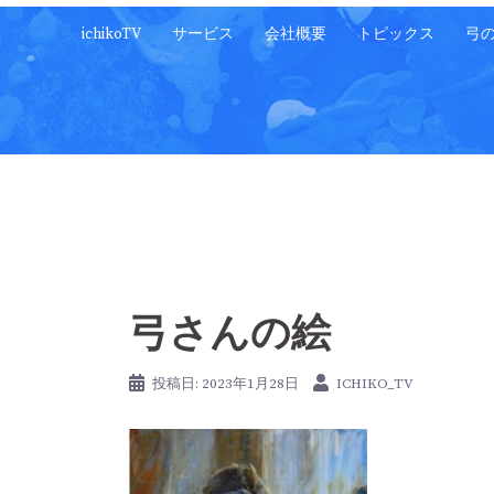
コ
ichikoTV
サービス
会社概要
トピックス
弓
ン
テ
ン
ツ
へ
ス
キ
ッ
プ
弓さんの絵
投稿日:
2023年1月28日
ICHIKO_TV