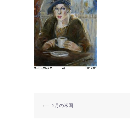
⟵
2月の米国
投
稿