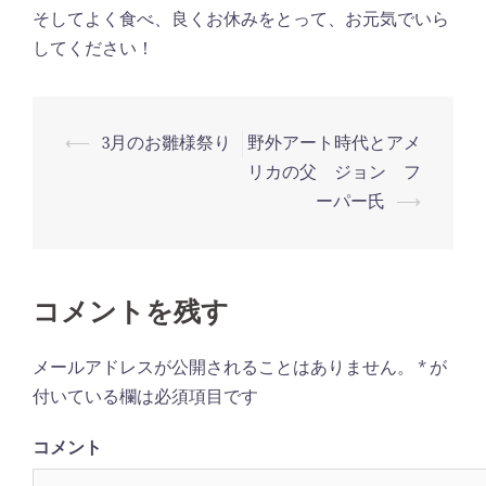
そしてよく食べ、良くお休みをとって、お元気でいら
してください！
⟵
3月のお雛様祭り
野外アート時代とアメ
投
リカの父 ジョン フ
稿
ーパー氏
⟶
ナ
ビ
ゲ
コメントを残す
ー
シ
メールアドレスが公開されることはありません。
*
が
ョ
付いている欄は必須項目です
ン
コメント