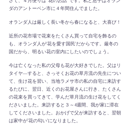
さて、４月便りは”花のお話”です。私と息子はオラン
ダのアントーベン市に４年間住んでました。
オランダ人は厳しく長い冬から春になると、大喜び！
近所の花市場で花束をたくさん買って自宅を飾るの
も、オランダ人が‘花を愛す国民’だからです。厳冬の
国だから、明るい花の室内にしたいのでしょう。
今は亡くなった私の父母も花が大好きでした。父はリ
タイヤ―すると、さっそくお花の草月流の先生につい
て、生け花を習い、当地ラメサ市の私の自宅に来訪す
るたびに、翌日、近くのお花屋さんに行き、たくさん
の花束を買ってきて、学んだ草月流の生け花をしてく
ださいました。来訪すると３～4週間、我が家に滞在
してくださいました。おかげで父が来訪すると、翌朝
は家中が’花の匂い’になりました。