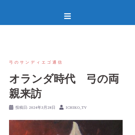
コ
ン
テ
ン
ツ
へ
ス
キ
弓のサンディエゴ通信
ッ
オランダ時代 弓の両
プ
親来訪
投稿日:
2024年3月28日
ICHIKO_TV